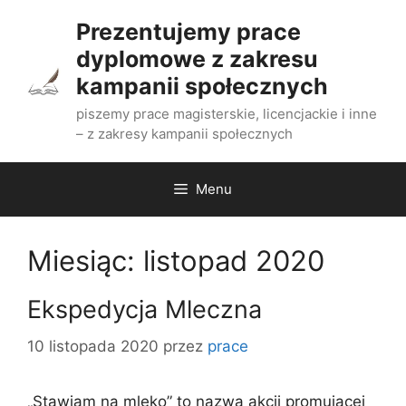
Przejdź
Prezentujemy prace
do
dyplomowe z zakresu
treści
kampanii społecznych
piszemy prace magisterskie, licencjackie i inne
– z zakresy kampanii społecznych
Menu
Miesiąc:
listopad 2020
Ekspedycja Mleczna
10 listopada 2020
przez
prace
„Stawiam na mleko” to nazwa akcji promującej