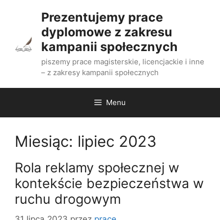
Przejdź
Prezentujemy prace
do
dyplomowe z zakresu
treści
kampanii społecznych
piszemy prace magisterskie, licencjackie i inne
– z zakresy kampanii społecznych
Menu
Miesiąc:
lipiec 2023
Rola reklamy społecznej w
kontekście bezpieczeństwa w
ruchu drogowym
31 lipca 2023
przez
prace