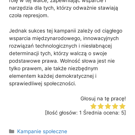
rolę w tej walce, zapewniając wsparcie i
narzędzia dla tych, którzy odważnie stawiają
czoła represjom.
Jednak sukces tej kampanii zależy od ciągłego
wsparcia międzynarodowego, innowacyjnych
rozwiązań technologicznych i niesłabnącej
determinacji tych, którzy walczą o swoje
podstawowe prawa. Wolność słowa jest nie
tylko prawem, ale także niezbędnym
elementem każdej demokratycznej i
sprawiedliwej społeczności.
Głosuj na tę pracę!
[Ilość głosów:
1
Średnia ocena:
5
]
Kategorie
Kampanie społeczne