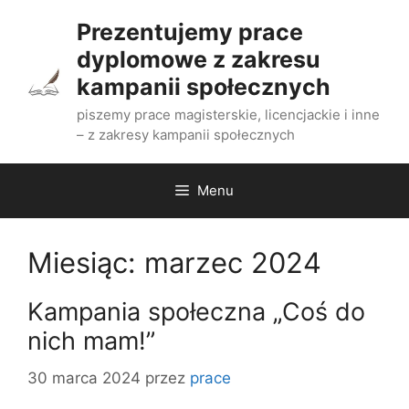
Przejdź
Prezentujemy prace
do
dyplomowe z zakresu
treści
kampanii społecznych
piszemy prace magisterskie, licencjackie i inne
– z zakresy kampanii społecznych
Menu
Miesiąc:
marzec 2024
Kampania społeczna „Coś do
nich mam!”
30 marca 2024
przez
prace