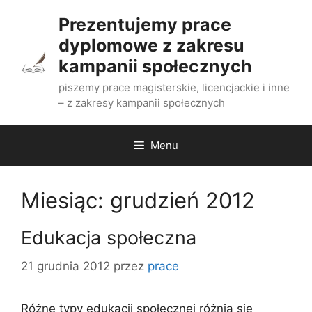
Przejdź
Prezentujemy prace
do
dyplomowe z zakresu
treści
kampanii społecznych
piszemy prace magisterskie, licencjackie i inne
– z zakresy kampanii społecznych
Menu
Miesiąc:
grudzień 2012
Edukacja społeczna
21 grudnia 2012
przez
prace
Różne typy edukacji społecznej różnią się