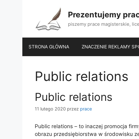
Przejdź
do
Prezentujemy pra
treści
piszemy prace magisterskie, lic
STRONA GŁÓWNA
ZNACZENIE REKLAMY SP
Public relations
Public relations
11 lutego 2020
przez
prace
Public relations – to inaczej promocja f
obrazu przedsiębiorstwa w środowisku 