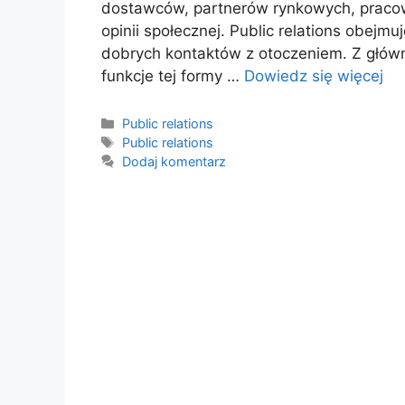
dostawców, partnerów rynkowych, pracow
opinii społecznej. Public relations obejm
dobrych kontaktów z otoczeniem. Z główne
funkcje tej formy …
Dowiedz się więcej
Kategorie
Public relations
Tagi
Public relations
Dodaj komentarz