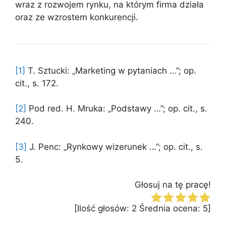
wraz z rozwojem rynku, na którym firma działa
oraz ze wzrostem konkurencji.
[1]
T. Sztucki: „Marketing w pytaniach …”; op.
cit., s. 172.
[2]
Pod red. H. Mruka: „Podstawy …”; op. cit., s.
240.
[3]
J. Penc: „Rynkowy wizerunek …”; op. cit., s.
5.
Głosuj na tę pracę!
[Ilość głosów:
2
Średnia ocena:
5
]