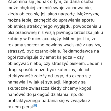
Zapomina się jednak o tym, że dana osoba
może chętniej zmienić swoje zachowa nie,
kiedy obieca się jej jakąś nagrodę. Mężczyznę
można lepiej zachęcić do uprawiania sportu
obietnicą atrakcyjnego wyglądu, powodzenia u
płci przeciwnej niż wizją piwnego brzuszka jak u
kobiety w 9 miesiącu ciąży. Mitem jest to, że
reklamy społeczne powinny wyciskać z nas łzy,
straszyć, być czarno-białe. Reklamodawca na
ogół rozwiązuje dylemat księdza – czy
obiecywać niebo, czy straszyć piekłem. Jeden i
drugi sposób może być skuteczny, ale ich
efektywność zależy od tego, do czego się
namawia i w jakiej sytuacji. Nagrody są
skuteczne zwłaszcza kiedy chcemy kogoś
namówić do jakiegoś działania, np. do
profilaktycznego badania się w związku z
[6]
rakiem piersi
.