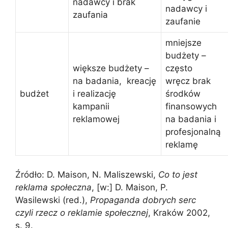
nadawcy i brak
nadawcy i
zaufania
zaufanie
mniejsze
budżety –
większe budżety –
często
na badania, kreację
wręcz brak
budżet
i realizację
środków
kampanii
finansowych
reklamowej
na badania i
profesjonalną
reklamę
Źródło: D. Maison, N. Maliszewski,
Co to jest
reklama społeczna
, [w:] D. Maison, P.
Wasilewski (red.),
Propaganda dobrych serc
czyli rzecz o reklamie społecznej
, Kraków 2002,
s. 9.