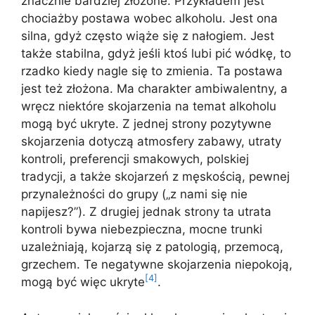
znacznie bardziej złożone. Przykładem jest
chociażby postawa wobec alkoholu. Jest ona
silna, gdyż często wiąże się z nałogiem. Jest
także stabilna, gdyż jeśli ktoś lubi pić wódkę, to
rzadko kiedy nagle się to zmienia. Ta postawa
jest też złożona. Ma charakter ambiwalentny, a
wręcz niektóre skojarzenia na temat alkoholu
mogą być ukryte. Z jednej strony pozytywne
skojarzenia dotyczą atmosfery zabawy, utraty
kontroli, preferencji smakowych, polskiej
tradycji, a także skojarzeń z męskością, pewnej
przynależności do grupy („z nami się nie
napijesz?”). Z drugiej jednak strony ta utrata
kontroli bywa niebezpieczna, mocne trunki
uzależniają, kojarzą się z patologią, przemocą,
grzechem. Te negatywne skojarzenia niepokoją,
[4]
mogą być więc ukryte
.