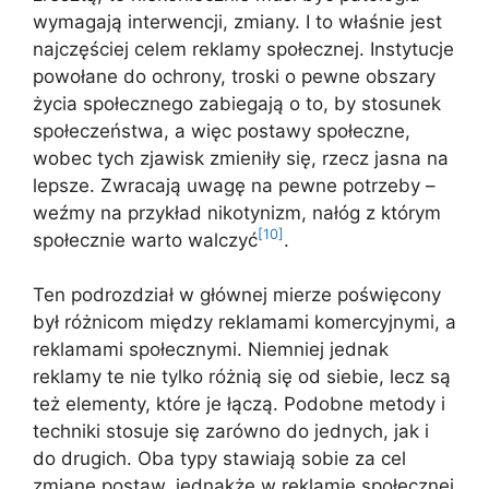
wymagają interwencji, zmiany. I to właśnie jest
najczęściej celem reklamy społecznej. Instytucje
powołane do ochrony, troski o pewne obszary
życia społecznego zabiegają o to, by stosunek
społeczeństwa, a więc postawy społeczne,
wobec tych zjawisk zmieniły się, rzecz jasna na
lepsze. Zwracają uwagę na pewne potrzeby –
weźmy na przykład nikotynizm, nałóg z którym
[10]
społecznie warto walczyć
.
Ten podrozdział w głównej mierze poświęcony
był różnicom między reklamami komercyjnymi, a
reklamami społecznymi. Niemniej jednak
reklamy te nie tylko różnią się od siebie, lecz są
też elementy, które je łączą. Podobne metody i
techniki stosuje się zarówno do jednych, jak i
do drugich. Oba typy stawiają sobie za cel
zmianę postaw, jednakże w reklamie społecznej