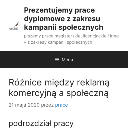
Przejdź
Prezentujemy prace
do
dyplomowe z zakresu
treści
kampanii społecznych
piszemy prace magisterskie, licencjackie i inne
– z zakresy kampanii społecznych
Menu
Różnice między reklamą
komercyjną a społeczną
21 maja 2020
przez
prace
podrozdział pracy