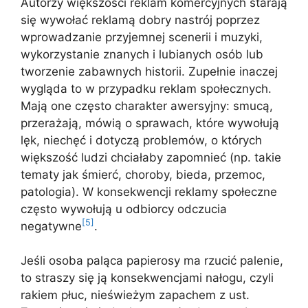
Autorzy większości reklam komercyjnych starają
się wywołać reklamą dobry nastrój poprzez
wprowadzanie przyjemnej scenerii i muzyki,
wykorzystanie znanych i lubianych osób lub
tworzenie zabawnych historii. Zupełnie inaczej
wygląda to w przypadku reklam społecznych.
Mają one często charakter awersyjny: smucą,
przerażają, mówią o sprawach, które wywołują
lęk, niechęć i dotyczą problemów, o których
większość ludzi chciałaby zapomnieć (np. takie
tematy jak śmierć, choroby, bieda, przemoc,
patologia). W konsekwencji reklamy społeczne
często wywołują u odbiorcy odczucia
[5]
negatywne
.
Jeśli osoba paląca papierosy ma rzucić palenie,
to straszy się ją konsekwencjami nałogu, czyli
rakiem płuc, nieświeżym zapachem z ust.