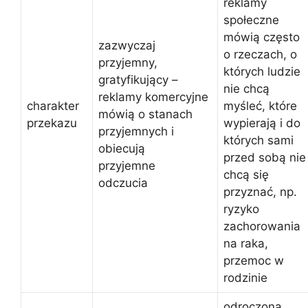
reklamy
społeczne
mówią często
zazwyczaj
o rzeczach, o
przyjemny,
których ludzie
gratyfikujący –
nie chcą
reklamy komercyjne
charakter
myśleć, które
mówią o stanach
przekazu
wypierają i do
przyjemnych i
których sami
obiecują
przed sobą nie
przyjemne
chcą się
odczucia
przyznać, np.
ryzyko
zachorowania
na raka,
przemoc w
rodzinie
odroczona