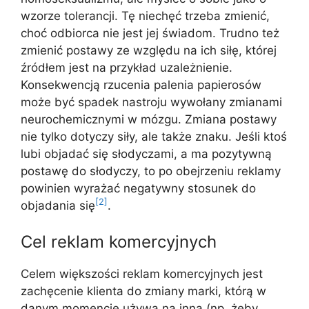
wzorze tolerancji. Tę niechęć trzeba zmienić,
choć odbiorca nie jest jej świadom. Trudno też
zmienić postawy ze względu na ich siłę, której
źródłem jest na przykład uzależnienie.
Konsekwencją rzucenia palenia papierosów
może być spadek nastroju wywołany zmianami
neurochemicznymi w mózgu. Zmiana postawy
nie tylko dotyczy siły, ale także znaku. Jeśli ktoś
lubi objadać się słodyczami, a ma pozytywną
postawę do słodyczy, to po obejrzeniu reklamy
powinien wyrażać negatywny stosunek do
[2]
objadania się
.
Cel reklam komercyjnych
Celem większości reklam komercyjnych jest
zachęcenie klienta do zmiany marki, którą w
danym momencie używa na inną (np. żeby