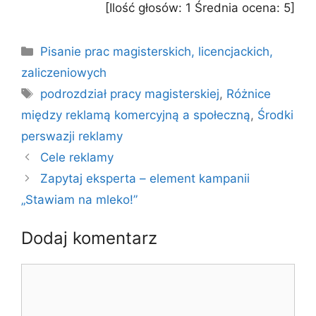
[Ilość głosów:
1
Średnia ocena:
5
]
Kategorie
Pisanie prac magisterskich, licencjackich,
zaliczeniowych
Tagi
podrozdział pracy magisterskiej
,
Różnice
między reklamą komercyjną a społeczną
,
Środki
perswazji reklamy
Cele reklamy
Zapytaj eksperta – element kampanii
„Stawiam na mleko!”
Dodaj komentarz
Komentarz