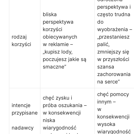
perspektywa i
bliska
często trudna
perspektywa
do
korzyści
wyobrażenia –
rodzaj
obiecywanych
„przestaniesz
korzyści
w reklamie –
palić,
„kupisz lody,
zmniejszy się
poczujesz jakie są
w przyszłości
smaczne”
szansa
zachorowania
na serce”
chęć pomocy
chęć zysku i
innym –
intencje
próba oszukania –
w
przypisane
w konsekwencji
konsekwencji
niska
wysoka
wiarygodność
nadawcy
wiarygodność