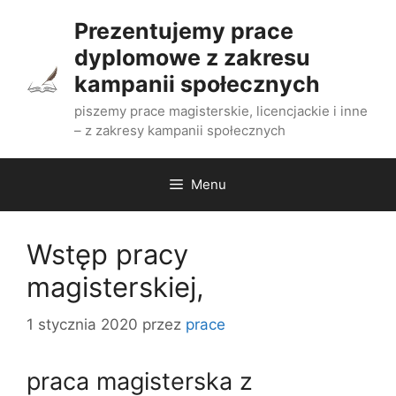
Przejdź
Prezentujemy prace
do
dyplomowe z zakresu
treści
kampanii społecznych
piszemy prace magisterskie, licencjackie i inne
– z zakresy kampanii społecznych
Menu
Wstęp pracy
magisterskiej,
1 stycznia 2020
przez
prace
praca magisterska z